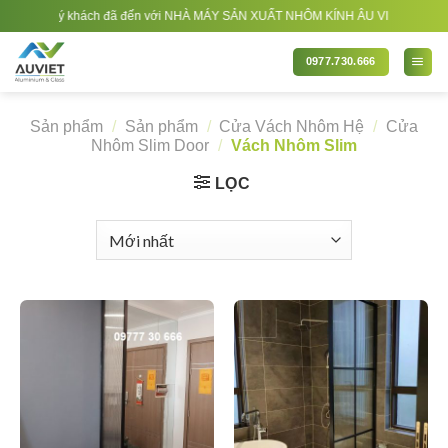
Bỏ
uý khách đã đến với NHÀ MÁY SẢN XUẤT NHÔM KÍNH ÂU VIỆT. Nhà Sản xuất - Thi 
qua
nội
0977.730.666
dung
Sản phẩm
/
Sản phẩm
/
Cửa Vách Nhôm Hệ
/
Cửa
Nhôm Slim Door
/
Vách Nhôm Slim
LỌC