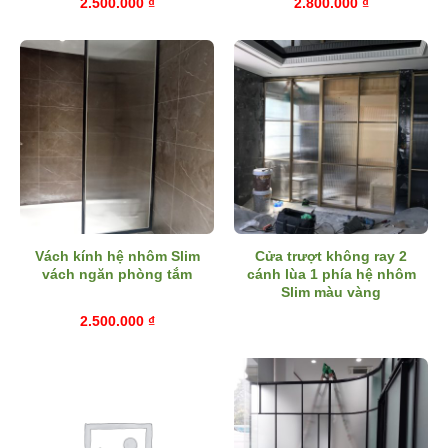
2.500.000
₫
2.800.000
₫
Vách kính hệ nhôm Slim
Cửa trượt không ray 2
vách ngăn phòng tắm
cánh lùa 1 phía hệ nhôm
Slim màu vàng
2.500.000
₫