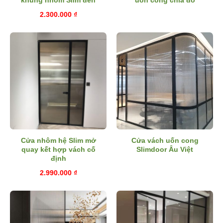
2.300.000
₫
Cửa nhôm hệ Slim mở
Cửa vách uốn cong
quay kết hợp vách cố
Slimdoor Âu Việt
định
2.990.000
₫