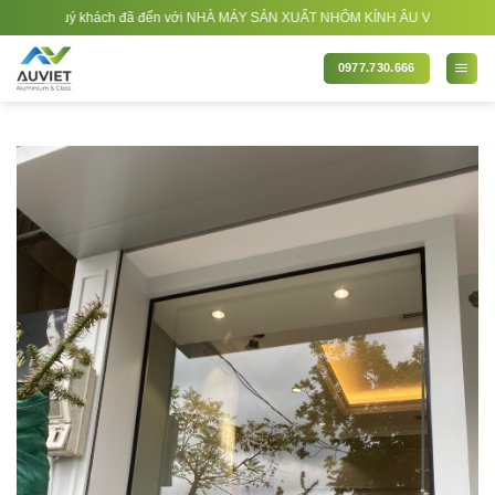
Bỏ
 quý khách đã đến với NHÀ MÁY SẢN XUẤT NHÔM KÍNH ÂU VIỆT. Nhà Sản xuất - Th
qua
nội
0977.730.666
dung