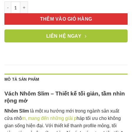
Vách nhôm Slim kính sóng to thiết kế hiện đại uốn vòm cách đ
THÊM VÀO GIỎ HÀNG
LIÊN HỆ NGAY
MÔ TẢ SẢN PHẨM
Vách Nhôm Slim – Thiết kế tối giản, tầm nhìn
rộng mở
Nhôm Slim
là một xu hướng mới trong ngành sản xuất
cửa nhô
m, mang đến những giải p
háp tối ưu cho không
gian sống hiện đại. Với thiết kế thanh profile mỏng, tối