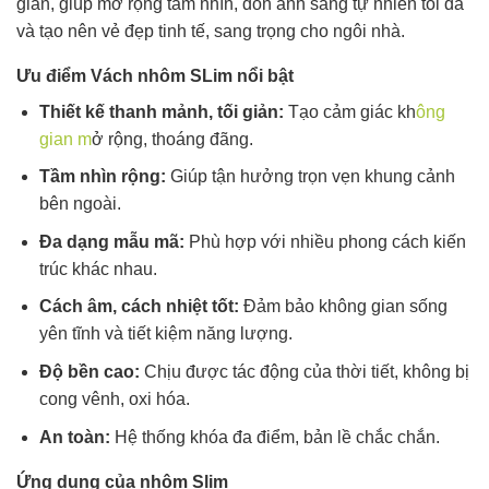
giản, giúp mở rộng tầm nhìn, đón ánh sáng tự nhiên tối đa
và tạo nên vẻ đẹp tinh tế, sang trọng cho ngôi nhà.
Ưu điểm Vách nhôm SLim nổi bật
Thiết kế thanh mảnh, tối giản:
Tạo cảm giác kh
ông
gian m
ở rộng, thoáng đãng.
Tầm nhìn rộng:
Giúp tận hưởng trọn vẹn khung cảnh
bên ngoài.
Đa dạng mẫu mã:
Phù hợp với nhiều phong cách kiến
trúc khác nhau.
Cách âm, cách nhiệt tốt:
Đảm bảo không gian sống
yên tĩnh và tiết kiệm năng lượng.
Độ bền cao:
Chịu được tác động của thời tiết, không bị
cong vênh, oxi hóa.
An toàn:
Hệ thống khóa đa điểm, bản lề chắc chắn.
Ứng dụng của nhôm Slim