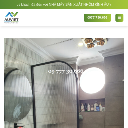
Bỏ
uý khách đã đến với NHÀ MÁY SẢN XUẤT NHÔM KÍNH ÂU VIỆT. Nhà Sản xuất - Thi 
qua
nội
0977.730.666
dung