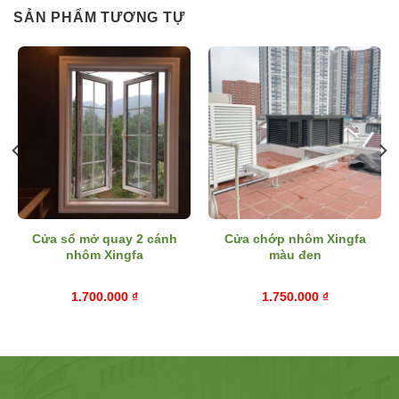
SẢN PHẨM TƯƠNG TỰ
Cửa sổ mở quay 2 cánh
Cửa chớp nhôm Xingfa
nhôm Xingfa
màu đen
1.700.000
₫
1.750.000
₫