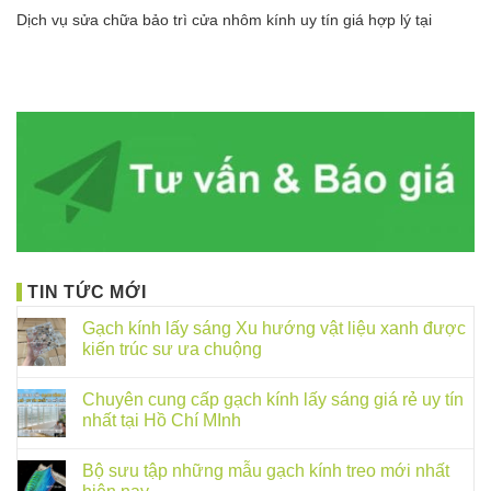
Dịch vụ sửa chữa bảo trì cửa nhôm kính uy tín giá hợp lý tại
TIN TỨC MỚI
Gạch kính lấy sáng Xu hướng vật liệu xanh được
kiến trúc sư ưa chuộng
Chuyên cung cấp gạch kính lấy sáng giá rẻ uy tín
nhất tại Hồ Chí MInh
Bộ sưu tập những mẫu gạch kính treo mới nhất