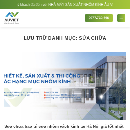
Bỏ
ừng quý khách đã đến với NHÀ MÁY SẢN XUẤT NHÔM KÍNH ÂU VIỆT. Nhà Sản xuất -
qua
nội
0977.730.666
dung
LƯU TRỮ DANH MỤC:
SỬA CHỮA
Sữa chữa bảo trì cửa nhôm vách kính tại Hà Nội giá tốt nhất