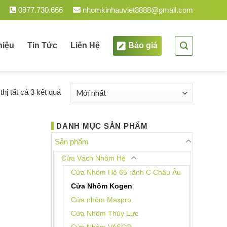
t Nam.
0977.730.666
nhomkinhauviet8888@gmail.com
hiệu
Tin Tức
Liên Hệ
Báo giá
Được
thị tất cả 3 kết quả
sắp
xếp
DANH MỤC SẢN PHẨM
theo
mới
Sản phẩm
nhất
Cửa Vách Nhôm Hệ
Cửa Nhôm Hệ 65 rãnh C Châu Âu
Cửa Nhôm Kogen
Cửa nhôm Maxpro
Cửa Nhôm Thủy Lực