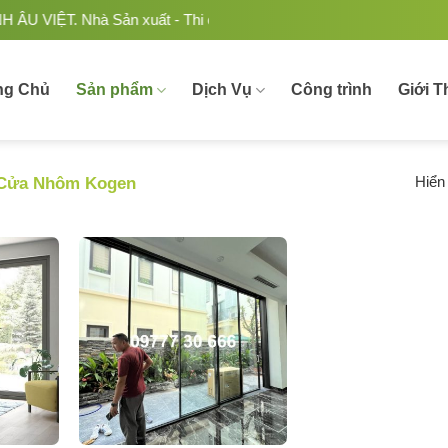
. Nhà Sản xuất - Thi công Nhôm kính uy tín, chất lượng tại Việ
ng Chủ
Sản phẩm
Dịch Vụ
Công trình
Giới T
Hiển 
Cửa Nhôm Kogen