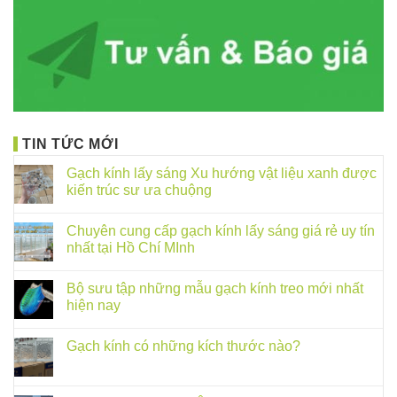
TIN TỨC MỚI
Gạch kính lấy sáng Xu hướng vật liệu xanh được
kiến trúc sư ưa chuộng
Chuyên cung cấp gạch kính lấy sáng giá rẻ uy tín
nhất tại Hồ Chí MInh
Bộ sưu tập những mẫu gạch kính treo mới nhất
hiện nay
Gạch kính có những kích thước nào?