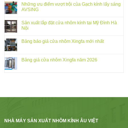
Những ưu điểm vượt trội của Gạch kính lấy sáng
AVSING
Sản xuất lắp đặt cửa nhôm kính tại Mỹ Đình Hà
Nội
Bảng báo giá cửa nhôm Xingfa mới nhất
Bảng giá cửa nhôm Xingfa năm 2026
NHÀ MÁY SẢN XUẤT NHÔM KÍNH ÂU VIỆT