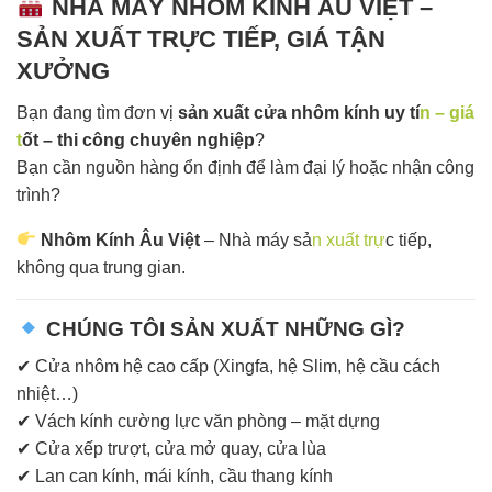
NHÀ MÁY NHÔM KÍNH ÂU VIỆT –
SẢN XUẤT TRỰC TIẾP, GIÁ TẬN
XƯỞNG
Bạn đang tìm đơn vị
sản xuất cửa nhôm kính uy tí
n – giá
t
ốt – thi công chuyên nghiệp
?
Bạn cần nguồn hàng ổn định để làm đại lý hoặc nhận công
trình?
Nhôm Kính Âu Việt
– Nhà máy sả
n xuất trự
c tiếp,
không qua trung gian.
CHÚNG TÔI SẢN XUẤT NHỮNG GÌ?
✔ Cửa nhôm hệ cao cấp (Xingfa, hệ Slim, hệ cầu cách
nhiệt…)
✔ Vách kính cường lực văn phòng – mặt dựng
✔ Cửa xếp trượt, cửa mở quay, cửa lùa
✔ Lan can kính, mái kính, cầu thang kính