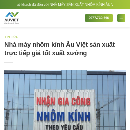
Bỏ
g quý khách đã đến với NHÀ MÁY SẢN XUẤT NHÔM KÍNH ÂU VIỆT. Nhà Sản xuất - T
qua
nội
0977.730.666
dung
TIN TỨC
Nhà máy nhôm kính Âu Việt sản xuất
trực tiếp giá tốt xuất xưởng