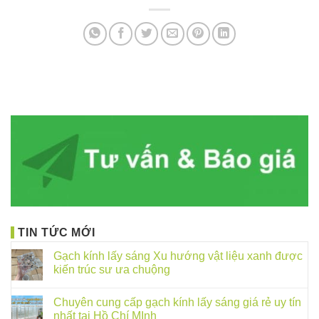
TIN TỨC MỚI
Gạch kính lấy sáng Xu hướng vật liệu xanh được
kiến trúc sư ưa chuộng
Chuyên cung cấp gạch kính lấy sáng giá rẻ uy tín
nhất tại Hồ Chí MInh