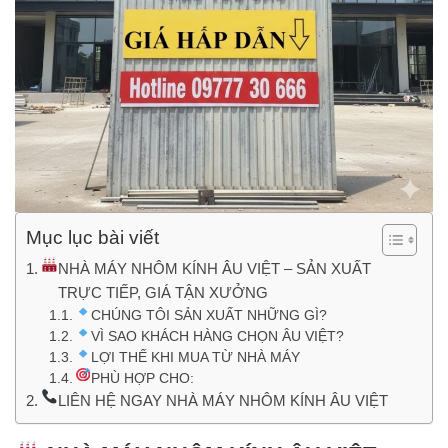
Mục lục bài viết
NHÀ MÁY NHÔM KÍNH ÂU VIỆT – SẢN XUẤT
TRỰC TIẾP, GIÁ TẬN XƯỞNG
CHÚNG TÔI SẢN XUẤT NHỮNG GÌ?
VÌ SAO KHÁCH HÀNG CHỌN ÂU VIỆT?
LỢI THẾ KHI MUA TỪ NHÀ MÁY
PHÙ HỢP CHO:
LIÊN HỆ NGAY NHÀ MÁY NHÔM KÍNH ÂU VIỆT