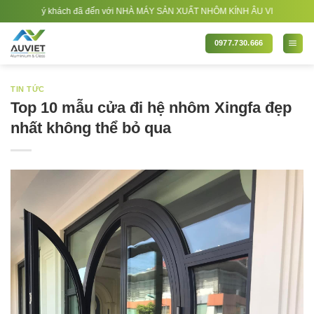
Bỏ
ch đã đến với NHÀ MÁY SẢN XUẤT NHÔM KÍNH ÂU VIỆT. Nhà Sản xuất - Thi công N
qua
nội
0977.730.666
dung
TIN TỨC
Top 10 mẫu cửa đi hệ nhôm Xingfa đẹp
nhất không thể bỏ qua