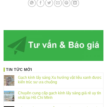
TIN TỨC MỚI
Gạch kính lấy sáng Xu hướng vật liệu xanh được
kiến trúc sư ưa chuộng
Chuyên cung cấp gạch kính lấy sáng giá rẻ uy tín
nhất tại Hồ Chí MInh