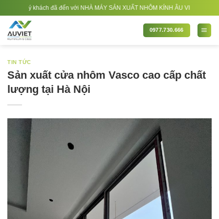
Bỏ
uý khách đã đến với NHÀ MÁY SẢN XUẤT NHÔM KÍNH ÂU VIỆT. Nhà Sản xuất - Thi 
qua
nội
0977.730.666
dung
TIN TỨC
Sản xuất cửa nhôm Vasco cao cấp chất
lượng tại Hà Nội