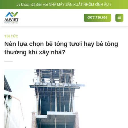
Bỏ
ng quý khách đã đến với NHÀ MÁY SẢN XUẤT NHÔM KÍNH ÂU VIỆT. Nhà Sản xuất - 
qua
nội
0977.730.666
dung
TIN TỨC
Nên lựa chọn bê tông tươi hay bê tông
thường khi xây nhà?