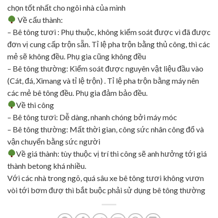
chọn tốt nhất cho ngôi nhà của mình
Về cấu thành:
– Bê tông tươi : Phụ thuộc, không kiểm soát được vì đã được
đơn vị cung cấp trộn sẵn. Tỉ lệ pha trộn bằng thủ công, thì các
mẻ sẽ không đều. Phụ gia cũng không đều
– Bê tông thường: Kiểm soát được nguyên vật liệu đầu vào
(Cát, đá, Ximang và tỉ lệ trộn) . Tỉ lệ pha trộn bằng máy nên
các mẻ bê tông đều. Phụ gia đảm bảo đều.
Về thi công
– Bê tông tươi: Dễ dàng, nhanh chóng bởi máy móc
– Bê tông thường: Mất thời gian, công sức nhân công đổ và
vận chuyển bằng sức người
Về giá thành: tùy thuộc vị trí thi công sẽ anh hưởng tới giá
thành betong khá nhiều.
Với các nhà trong ngõ, quá sâu xe bê tông tươi không vươn
vòi tới bơm đượ thì bắt buộc phải sử dụng bê tông thường