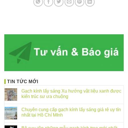
TIN TỨC MỚI
Gạch kính lấy sáng Xu hướng vật liệu xanh được
kiến trúc sư ưa chuộng
Chuyên cung cấp gạch kính lấy sáng giá rẻ uy tín
nhất tại Hồ Chí MInh