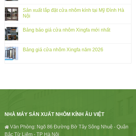
Sản xuất lắp đặt cửa nhôm kính tại Mỹ Đình Hà
Nội
Bảng báo giá cửa nhôm Xingfa mới nhất
Bảng giá cửa nhôm Xingfa năm 2026
NHÀ MÁY SẢN XUẤT NHÔM KÍNH ÂU VIỆT
Văn Phòng: Ngõ 86 Đường Bờ Tây Sông Nhuệ - Quận
Bắc Từ Liêm - TP Hà Nội