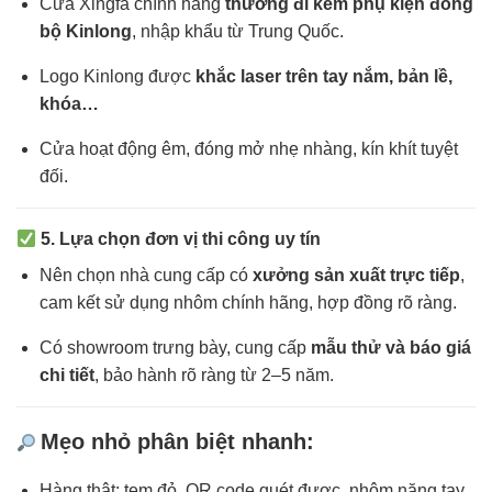
Cửa Xingfa chính hãng
thường đi kèm phụ kiện đồng
bộ Kinlong
, nhập khẩu từ Trung Quốc.
Logo Kinlong được
khắc laser trên tay nắm, bản lề,
khóa…
Cửa hoạt động êm, đóng mở nhẹ nhàng, kín khít tuyệt
đối.
5. Lựa chọn đơn vị thi công uy tín
Nên chọn nhà cung cấp có
xưởng sản xuất trực tiếp
,
cam kết sử dụng nhôm chính hãng, hợp đồng rõ ràng.
Có showroom trưng bày, cung cấp
mẫu thử và báo giá
chi tiết
, bảo hành rõ ràng từ 2–5 năm.
Mẹo nhỏ phân biệt nhanh:
Hàng thật: tem đỏ, QR code quét được, nhôm nặng tay,