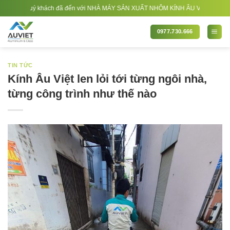
Bỏ
khách đã đến với NHÀ MÁY SẢN XUẤT NHÔM KÍNH ÂU VIỆT. Nhà Sản xuất - Thi côn
qua
nội
0977.730.666
dung
TIN TỨC
Kính Âu Việt len lỏi tới từng ngôi nhà,
từng công trình như thế nào