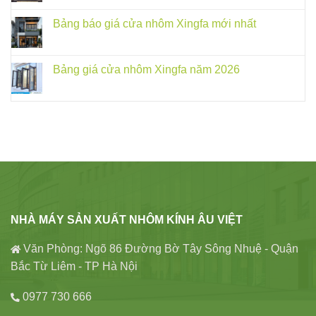
Bảng báo giá cửa nhôm Xingfa mới nhất
Bảng giá cửa nhôm Xingfa năm 2026
NHÀ MÁY SẢN XUẤT NHÔM KÍNH ÂU VIỆT
Văn Phòng: Ngõ 86 Đường Bờ Tây Sông Nhuệ - Quận
Bắc Từ Liêm - TP Hà Nội
0977 730 666