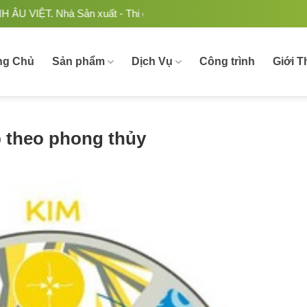
 Sản xuất - Thi công Nhôm kính uy tín, chất lượng tại Việt Na
ng Chủ
Sản phẩm
Dịch Vụ
Công trình
Giới T
 theo phong thủy