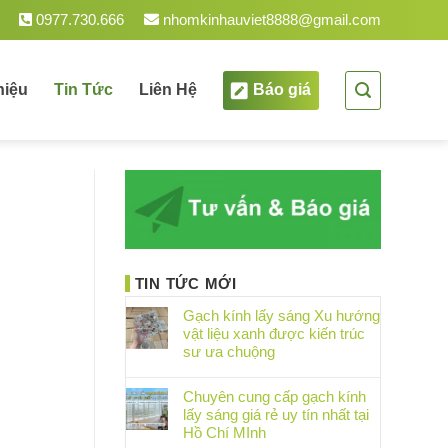
m.
0977.730.666
nhomkinhauviet8888@gmail.com
hiệu
Tin Tức
Liên Hệ
Báo giá
TIN TỨC MỚI
Gạch kính lấy sáng Xu hướng
vật liệu xanh được kiến trúc
sư ưa chuộng
Chuyên cung cấp gạch kính
lấy sáng giá rẻ uy tín nhất tại
Hồ Chí MInh