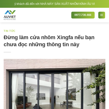
Bỏ
khách đã đến với NHÀ MÁY SẢN XUẤT NHÔM KÍNH ÂU VIỆT. Nhà Sản xuất - Thi côn
qua
nội
0977.730.666
dung
TIN TỨC
Đừng làm cửa nhôm Xingfa nếu bạn
chưa đọc những thông tin này