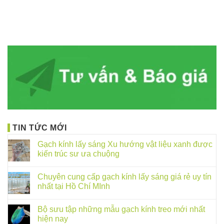
TIN TỨC MỚI
Gạch kính lấy sáng Xu hướng vật liệu xanh được
kiến trúc sư ưa chuộng
Chuyên cung cấp gạch kính lấy sáng giá rẻ uy tín
nhất tại Hồ Chí MInh
Bộ sưu tập những mẫu gạch kính treo mới nhất
hiện nay