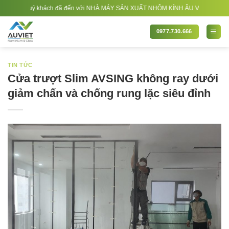
Bỏ
ng quý khách đã đến với NHÀ MÁY SẢN XUẤT NHÔM KÍNH ÂU VIỆT. Nhà Sản xuất - 
qua
nội
0977.730.666
dung
TIN TỨC
Cửa trượt Slim AVSING không ray dưới
giảm chấn và chống rung lặc siêu đỉnh