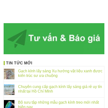
TIN TỨC MỚI
Gạch kính lấy sáng Xu hướng vật liệu xanh được
kiến trúc sư ưa chuộng
Chuyên cung cấp gạch kính lấy sáng giá rẻ uy tín
nhất tại Hồ Chí MInh
Bộ sưu tập những mẫu gạch kính treo mới nhất
hiện nay