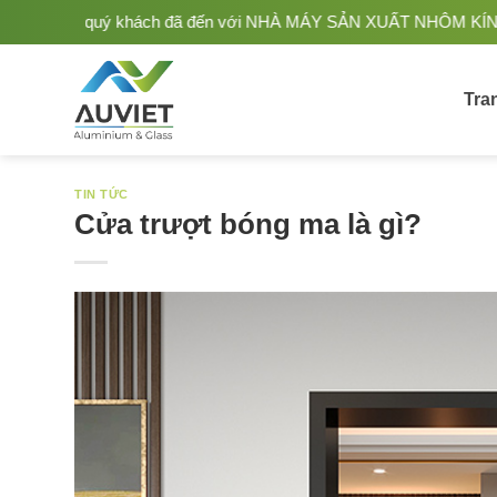
Bỏ
ách đã đến với NHÀ MÁY SẢN XUẤT NHÔM KÍNH ÂU VIỆT. Nhà Sản xu
qua
nội
dung
Tra
TIN TỨC
Cửa trượt bóng ma là gì?