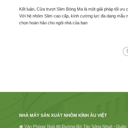
Kết luận, Cửa trượt Slim Bóng Ma là một giải pháp tối ưu
Với hệ nhôm Slim cao cấp, kính cường lực đa dạng mẫu m
chọn hoàn hảo cho ngôi nhà của bạn
NHÀ MÁY SẢN XUẤT NHÔM KÍNH ÂU VIỆT
Văn Phòng: Ngõ 86 Đường Bờ Tây Sông Nhuệ - Quận