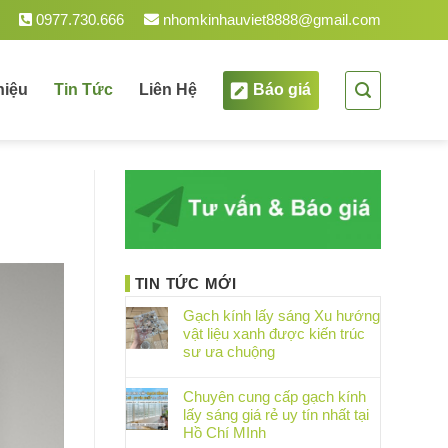
0977.730.666
nhomkinhauviet8888@gmail.com
hiệu
Tin Tức
Liên Hệ
Báo giá
TIN TỨC MỚI
Gạch kính lấy sáng Xu hướng
vật liệu xanh được kiến trúc
sư ưa chuộng
Chuyên cung cấp gạch kính
lấy sáng giá rẻ uy tín nhất tại
Hồ Chí MInh