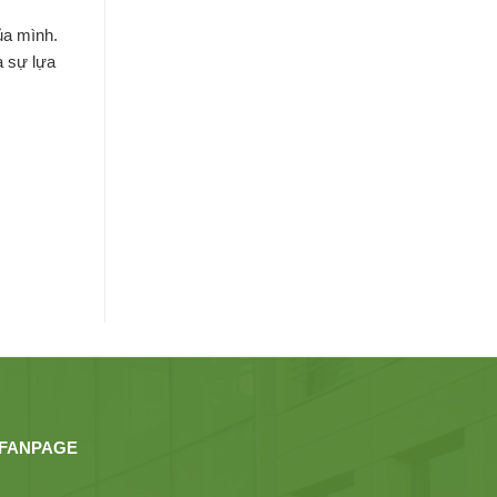
ủa mình.
à sự lựa
FANPAGE