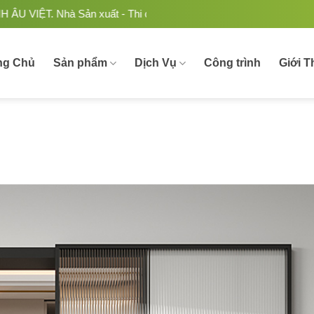
ất - Thi công Nhôm kính uy tín, chất lượng tại Việt Nam.
ng Chủ
Sản phẩm
Dịch Vụ
Công trình
Giới T