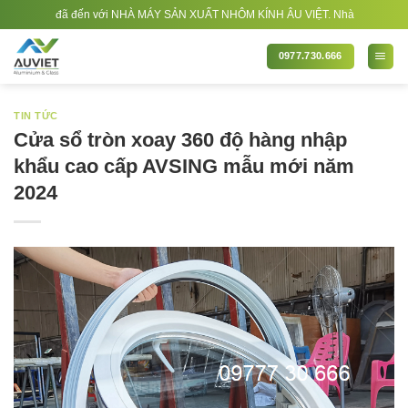
Bỏ
ách đã đến với NHÀ MÁY SẢN XUẤT NHÔM KÍNH ÂU VIỆT. Nhà Sản xuất - Thi công 
qua
nội
0977.730.666
dung
TIN TỨC
Cửa sổ tròn xoay 360 độ hàng nhập
khẩu cao cấp AVSING mẫu mới năm
2024