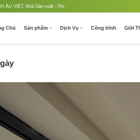
 - Thi công Nhôm kính uy tín, chất lượng tại Việt Nam.
ng Chủ
Sản phẩm
Dịch Vụ
Công trình
Giới T
Ngày