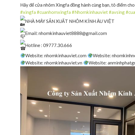
Hãy để cửa nhôm Xingfa đồng hành cùng bạn, tô điểm cho 
#xingfa
#cuanhomxingfa
#Nhomkinhauviet
#avsing
#cu
NHÀ MÁY SẢN XUẤT NHÔM KÍNH ÂU VIỆT
Email: nhomkinhauviet8888@gmail.com
Hotline : 09777.30.666
Website: nhomkinhauviet.com
Website: nhomkinhn
Website: nhomkinhauviet.vn
Website: anminhphat