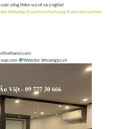
cuộc sống thêm vui vẻ và ý nghĩa!
adep
#Nhadep
#cuanhomchatluong
#sanxuatcuanhom
oithathanoi.com
group.com
Website: lehoangjsc.vn