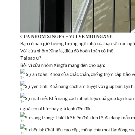
𝐂𝐔̛̉𝐀 𝐍𝐇𝐎̂𝐌 𝐗𝐈𝐍𝐆𝐅𝐀 – 𝐕𝐔𝐈 𝐕𝐄̉ 𝐌𝐎̂̃𝐈 𝐍𝐆𝐀̀𝐘!!
Bạn có bao giờ tưởng tượng ngôi nhà của bạn sẽ tràn ngậ
Với cửa nhôm Xingfa, điều đó hoàn toàn có thể!
Tại sao ư?
Bởi vì cửa nhôm Xingfa mang đến cho bạn:
Sự an toàn: Khóa cửa chắc chắn, chống trộm cắp, bảo v
Sự yên tĩnh: Khả năng cách âm tuyệt vời giúp bạn tận h
Sự mát mẻ: Khả năng cách nhiệt hiệu quả giúp bạn luôn c
ngoài có oi bức hay giá lạnh đến đâu.
Sự sang trọng: Thiết kế hiện đại, tinh tế, đa dạng mẫu
Sự bền bỉ: Chất liệu cao cấp, chống chịu mọi tác động củ