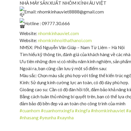
NHÀ MÁY SẢN XUẤT NHÔM KÍNH ÂU VIỆT
Email: nhomkinhauviet8888@gmail.com
Hotline : 09777.30.666
Website:
nhomkinhauviet.com
Website:
nhomkinhnoithathanoi.com
NMSX: Phố Nguyễn Văn Giáp – Nam Từ Liêm – Hà Nội
Tìm hiểu kỹ thông tin, đánh giá của khách hàng về các nh
Ưu tiên những đơn vị có nhiều năm kinh nghiệm, sản phẩm 
Ngoài ra, bạn cũng cần lưu ý một số điểm sau:
Màu sắc: Chọn màu sắc phù hợp với tổng thể kiến trúc ngô
Kính: Sử dụng kính cường lực an toàn, có độ dày phù hợp.
Gioăng cao su: Cần có độ đàn hồi tốt, đảm bảo khả năng kín
Bằng cách tuân thủ những bí quyết trên, bạn có thể lựa 
đảm bảo độ bền đẹp và an toàn cho công trình của mình
#cuanhom
#cuanhomxingfa
#xingfa
#nhomkinhauviet
#a
#nhasang
#yeunha
#xaynha