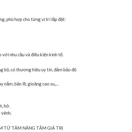
g, phù hợp cho từng vị trí lắp đặt:
với nhu cầu và điều kiện kinh tế.
g bộ, có thương hiệu uy tín, đảm bảo độ
y nắm, bản lề, gioăng cao su,…
h, hở.
 vênh.
ẨM TỪ TÂM NÂNG TẦM GIÁ TRỊ