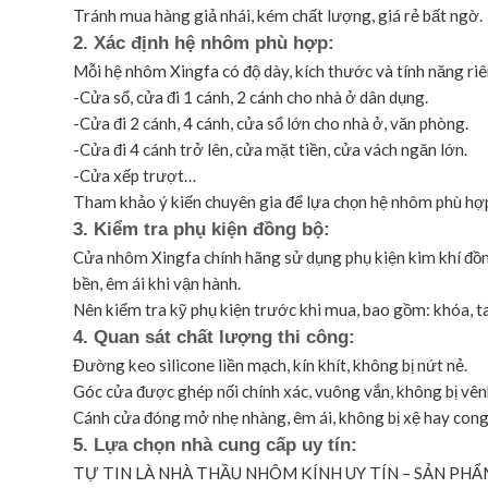
Tránh mua hàng giả nhái, kém chất lượng, giá rẻ bất ngờ.
2. Xác định hệ nhôm phù hợp:
Mỗi hệ nhôm Xingfa có độ dày, kích thước và tính năng riên
-Cửa sổ, cửa đi 1 cánh, 2 cánh cho nhà ở dân dụng.
-Cửa đi 2 cánh, 4 cánh, cửa sổ lớn cho nhà ở, văn phòng.
-Cửa đi 4 cánh trở lên, cửa mặt tiền, cửa vách ngăn lớn.
-Cửa xếp trượt…
Tham khảo ý kiến chuyên gia để lựa chọn hệ nhôm phù hợp 
3. Kiểm tra phụ kiện đồng bộ:
Cửa nhôm Xingfa chính hãng sử dụng phụ kiện kim khí đồn
bền, êm ái khi vận hành.
Nên kiểm tra kỹ phụ kiện trước khi mua, bao gồm: khóa, ta
4. Quan sát chất lượng thi công:
Đường keo silicone liền mạch, kín khít, không bị nứt nẻ.
Góc cửa được ghép nối chính xác, vuông vắn, không bị vên
Cánh cửa đóng mở nhẹ nhàng, êm ái, không bị xệ hay cong
5. Lựa chọn nhà cung cấp uy tín:
TỰ TIN LÀ NHÀ THẦU NHÔM KÍNH UY TÍN – SẢN PH