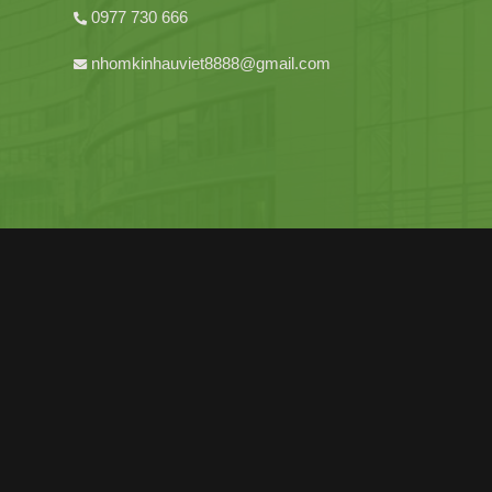
0977 730 666
nhomkinhauviet8888@gmail.com