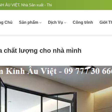
n xuất - Thi công Nhôm kính uy tín, chất lượng tại Việt Nam.
ng Chủ
Sản phẩm
Dịch Vụ
Công trình
Giới T
a chất lượng cho nhà mình