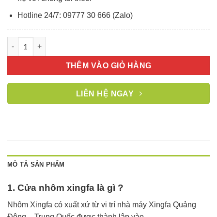
Hotline 24/7: 09777 30 666 (Zalo)
Chú ý khi mua cửa nhôm Xingfa nhập khẩu chính hãng tem đỏ
THÊM VÀO GIỎ HÀNG
LIÊN HỆ NGAY
MÔ TẢ SẢN PHẨM
1. Cửa nhôm xingfa là gì ?
Nhôm Xingfa có xuất xứ từ vị trí nhà máy Xingfa Quảng
Đông – Trung Quốc được thành lập vào