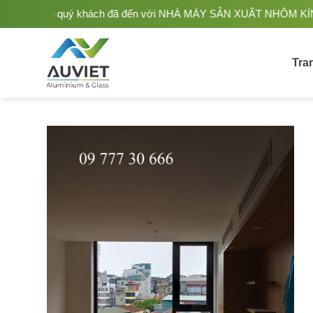
Bỏ
đã đến với NHÀ MÁY SẢN XUẤT NHÔM KÍNH ÂU VIỆT. Nhà Sản xuất -
qua
nội
dung
Tra