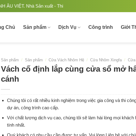
 Thi công Nhôm kính uy tín, chất lượng tại Việt Nam.
ng Chủ
Sản phẩm
Dịch Vụ
Công trình
Giới T
Sản phẩm
/
Sản phẩm
/
Cửa Vách Nhôm Hệ
/
Cửa Nhôm Xingfa
/
Cửa
Vách cố định lắp cùng cửa sổ mở hấ
cánh
Chúng tôi có rất nhiều kinh nghiệm trong việc gia công và thi cô
dự án, công trình cao cấp.
Với chất lượng dịch vụ cao, chúng tôi sẽ làm hài lòng mọi khách
tính nhất.
Quý khách có nhu cầu cần được tư vấn. Vui lòng Liên hệ với chú