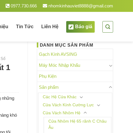
0977.730.666
nhomkinhauviet8888@gmail.com
hiệu
Tin Tức
Liên Hệ
Báo giá
DANH MỤC SẢN PHẨM
Gạch Kính AVSING
 Sổ
Máy Móc Nhập Khẩu
t 1
Phụ Kiện
Sản phẩm
Các Hệ Cửa Khác
ng những
Cửa Vách Kính Cường Lực
Cửa Vách Nhôm Hệ
 hàng khó
Cửa Nhôm Hệ 65 rãnh C Châu
Âu
ng tôi