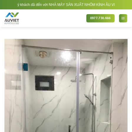
Bỏ
 quý khách đã đến với NHÀ MÁY SẢN XUẤT NHÔM KÍNH ÂU VIỆT. Nhà Sản xuất - Th
qua
nội
0977.730.666
dung