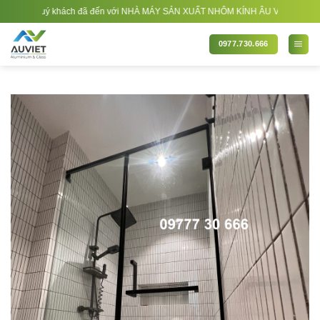
Bỏ
n với NHÀ MÁY SẢN XUẤT NHÔM KÍNH ÂU VIỆT. Nhà Sản xuất - Thi công Nhôm kính
qua
nội
0977.730.666
dung