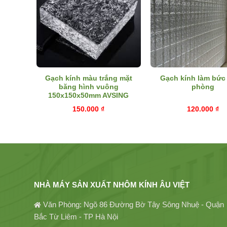
đa sắc
Gạch kính màu trắng mặt
Gạch kính làm bức
băng hình vuông
phòng
m
150x150x50mm AVSING
150.000
₫
120.000
₫
NHÀ MÁY SẢN XUẤT NHÔM KÍNH ÂU VIỆT
Văn Phòng: Ngõ 86 Đường Bờ Tây Sông Nhuệ - Quận
Bắc Từ Liêm - TP Hà Nội