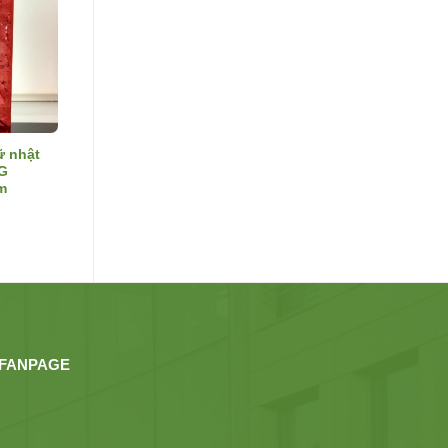
ữ nhật
G
m
FANPAGE