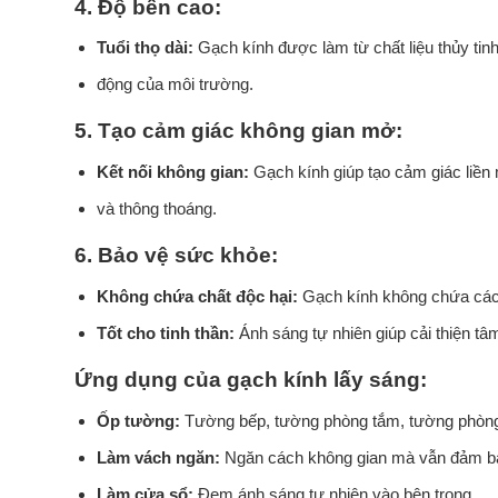
4.
Độ bền cao:
Tuổi thọ dài:
Gạch kính được làm từ chất liệu thủy tin
động của môi trường.
5.
Tạo cảm giác không gian mở:
Kết nối không gian:
Gạch kính giúp tạo cảm giác liền
và thông thoáng.
6.
Bảo vệ sức khỏe:
Không chứa chất độc hại:
Gạch kính không chứa các 
Tốt cho tinh thần:
Ánh sáng tự nhiên giúp cải thiện tâ
Ứng dụng của gạch kính lấy sáng:
Ốp tường:
Tường bếp, tường phòng tắm, tường phòn
Làm vách ngăn:
Ngăn cách không gian mà vẫn đảm bả
Làm cửa sổ:
Đem ánh sáng tự nhiên vào bên trong.