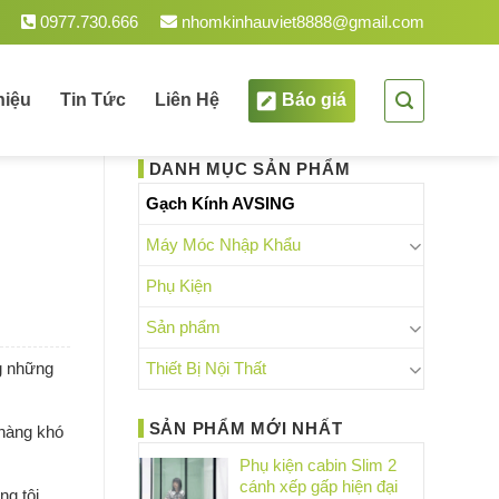
am.
0977.730.666
nhomkinhauviet8888@gmail.com
hiệu
Tin Tức
Liên Hệ
Báo giá
DANH MỤC SẢN PHẨM
Gạch Kính AVSING
Máy Móc Nhập Khẩu
Phụ Kiện
Sản phẩm
ng những
Thiết Bị Nội Thất
SẢN PHẨM MỚI NHẤT
 hàng khó
Phụ kiện cabin Slim 2
cánh xếp gấp hiện đại
ng tôi