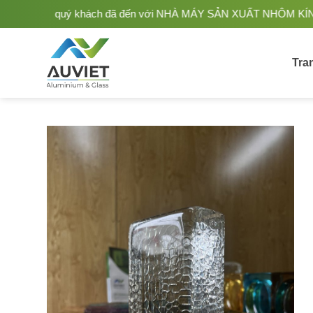
Bỏ
g quý khách đã đến với NHÀ MÁY SẢN XUẤT NHÔM KÍNH ÂU VIỆT. Nh
qua
nội
dung
Tra