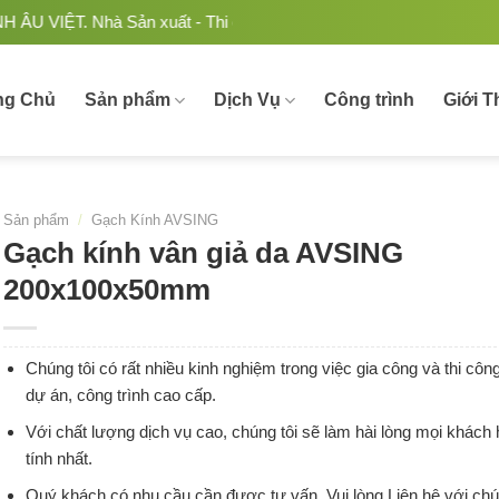
à Sản xuất - Thi công Nhôm kính uy tín, chất lượng tại Việt N
ng Chủ
Sản phẩm
Dịch Vụ
Công trình
Giới T
Sản phẩm
/
Gạch Kính AVSING
Gạch kính vân giả da AVSING
200x100x50mm
Chúng tôi có rất nhiều kinh nghiệm trong việc gia công và thi cô
dự án, công trình cao cấp.
Với chất lượng dịch vụ cao, chúng tôi sẽ làm hài lòng mọi khách
tính nhất.
Quý khách có nhu cầu cần được tư vấn. Vui lòng Liên hệ với chú