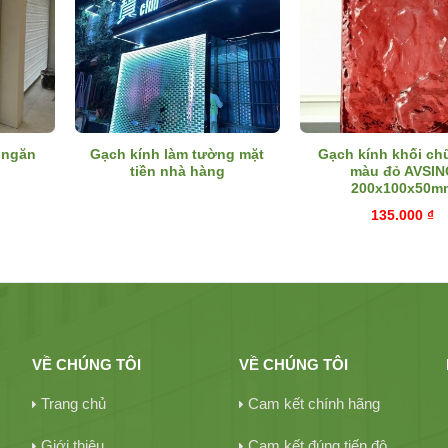
 ngăn
Gạch kính làm tường mặt
Gạch kính khối ch
tiền nhà hàng
màu đỏ AVSIN
200x100x50m
135.000
₫
VỀ CHÚNG TÔI
VỀ CHÚNG TÔI
Trang chủ
Cam kết chính hãng
Giới thiệu
Cam kết đúng tiến độ