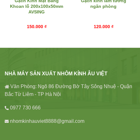
Gạch Kính Mặt Băng
Gạch kính làm tường
Khoan lỗ 200x100x50mm
ngăn phòng
AVSING
150.000
₫
120.000
₫
NHÀ MÁY SẢN XUẤT NHÔM KÍNH ÂU VIỆT
Văn Phòng: Ngõ 86 Đường Bờ Tây Sông Nhuệ - Quận
Bắc Từ Liêm - TP Hà Nội
0977 730 666
nhomkinhauviet8888@gmail.com