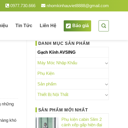
am.
0977.730.666
nhomkinhauviet8888@gmail.com
hiệu
Tin Tức
Liên Hệ
Báo giá
DANH MỤC SẢN PHẨM
Gạch Kính AVSING
Máy Móc Nhập Khẩu
Phụ Kiện
Sản phẩm
Thiết Bị Nội Thất
ng những
SẢN PHẨM MỚI NHẤT
Phụ kiện cabin Slim 2
 hàng khó
cánh xếp gấp hiện đại