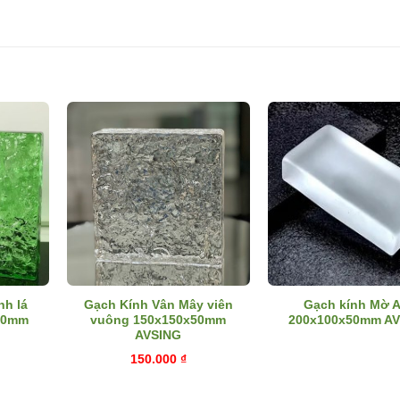
nh lá
Gạch Kính Vân Mây viên
Gạch kính Mờ A
50mm
vuông 150x150x50mm
200x100x50mm A
AVSING
150.000
₫