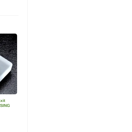
xit
VSING