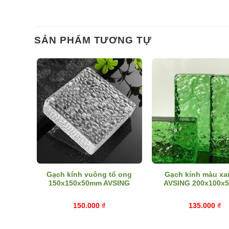
SẢN PHẨM TƯƠNG TỰ
 nhật
Gạch kính vuông tổ ong
Gạch kính màu xa
G
150x150x50mm AVSING
AVSING 200x100x
m
150.000
₫
135.000
₫