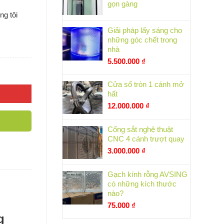
gọn gàng
ng tôi
Giải pháp lấy sáng cho
những góc chết trong
nhà
5.500.000
₫
Cửa sổ tròn 1 cánh mở
hất
12.000.000
₫
Cổng sắt nghệ thuật
CNC 4 cánh trượt quay
3.000.000
₫
Gạch kính rỗng AVSING
có những kích thước
nào?
75.000
₫
g