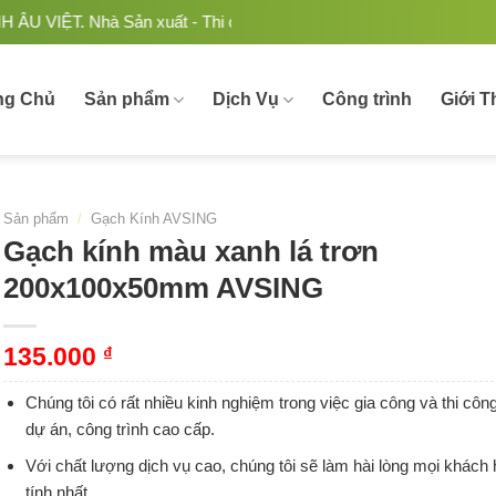
à Sản xuất - Thi công Nhôm kính uy tín, chất lượng tại Việt N
ng Chủ
Sản phẩm
Dịch Vụ
Công trình
Giới T
Sản phẩm
/
Gạch Kính AVSING
Gạch kính màu xanh lá trơn
200x100x50mm AVSING
135.000
₫
Chúng tôi có rất nhiều kinh nghiệm trong việc gia công và thi cô
dự án, công trình cao cấp.
Với chất lượng dịch vụ cao, chúng tôi sẽ làm hài lòng mọi khách
tính nhất.