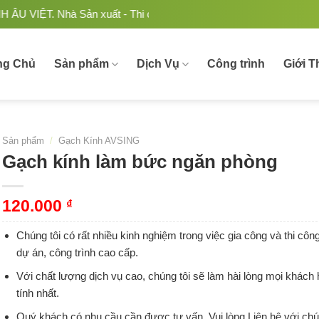
xuất - Thi công Nhôm kính uy tín, chất lượng tại Việt Nam.
ng Chủ
Sản phẩm
Dịch Vụ
Công trình
Giới T
Sản phẩm
/
Gạch Kính AVSING
Gạch kính làm bức ngăn phòng
120.000
₫
Chúng tôi có rất nhiều kinh nghiệm trong việc gia công và thi cô
dự án, công trình cao cấp.
Với chất lượng dịch vụ cao, chúng tôi sẽ làm hài lòng mọi khách
tính nhất.
Quý khách có nhu cầu cần được tư vấn. Vui lòng Liên hệ với chú