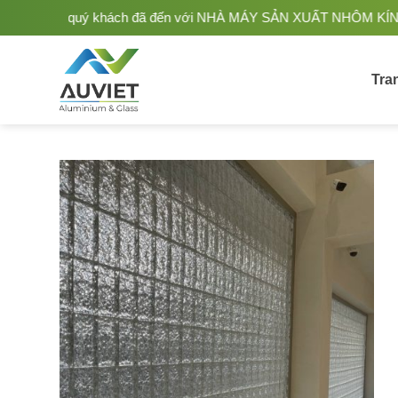
Bỏ
khách đã đến với NHÀ MÁY SẢN XUẤT NHÔM KÍNH ÂU VIỆT. Nhà Sản 
qua
nội
dung
Tra