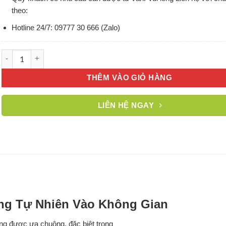
theo:
Hotline 24/7: 09777 30 666 (Zalo)
Gạch kính làm bức ngăn phòng số lượng
THÊM VÀO GIỎ HÀNG
LIÊN HỆ NGAY
ng Tự Nhiên Vào Không Gian
àng được ưa chuộng, đặc biệt trong