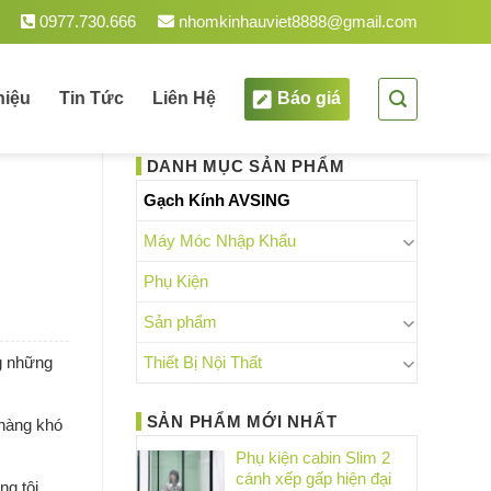
0977.730.666
nhomkinhauviet8888@gmail.com
hiệu
Tin Tức
Liên Hệ
Báo giá
DANH MỤC SẢN PHẨM
Gạch Kính AVSING
Máy Móc Nhập Khẩu
Phụ Kiện
Sản phẩm
Thiết Bị Nội Thất
ng những
SẢN PHẨM MỚI NHẤT
 hàng khó
Phụ kiện cabin Slim 2
cánh xếp gấp hiện đại
ng tôi