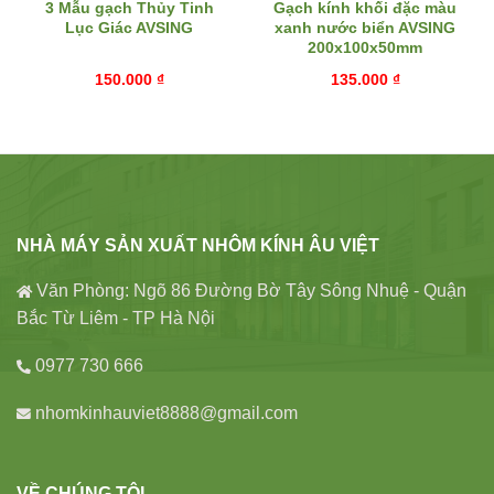
3 Mẫu gạch Thủy Tinh
Gạch kính khối đặc màu
Lục Giác AVSING
xanh nước biển AVSING
200x100x50mm
150.000
₫
135.000
₫
NHÀ MÁY SẢN XUẤT NHÔM KÍNH ÂU VIỆT
Văn Phòng: Ngõ 86 Đường Bờ Tây Sông Nhuệ - Quận
Bắc Từ Liêm - TP Hà Nội
0977 730 666
nhomkinhauviet8888@gmail.com
VỀ CHÚNG TÔI