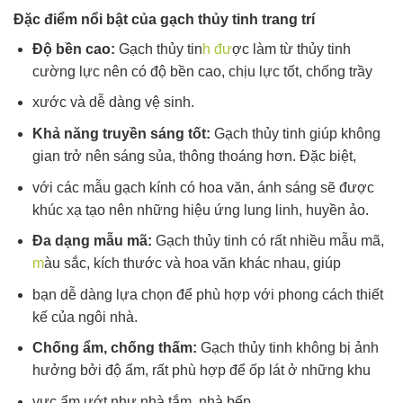
Đặc điểm nổi bật của gạch thủy tinh trang trí
Độ bền cao:
Gạch thủy tin
h đư
ợc làm từ thủy tinh
cường lực nên có độ bền cao, chịu lực tốt, chống trầy
xước và dễ dàng vệ sinh.
Khả năng truyền sáng tốt:
Gạch thủy tinh giúp không
gian trở nên sáng sủa, thông thoáng hơn. Đặc biệt,
với các mẫu gạch kính có hoa văn, ánh sáng sẽ được
khúc xạ tạo nên những hiệu ứng lung linh, huyền ảo.
Đa dạng mẫu mã:
Gạch thủy tinh có rất nhiều mẫu mã,
m
àu sắc, kích thước và hoa văn khác nhau, giúp
bạn dễ dàng lựa chọn để phù hợp với phong cách thiết
kế của ngôi nhà.
Chống ẩm, chống thấm:
Gạch thủy tinh không bị ảnh
hưởng bởi độ ẩm, rất phù hợp để ốp lát ở những khu
vực ẩm ướt như nhà tắm, nhà bếp.