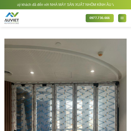
Bỏ
 quý khách đã đến với NHÀ MÁY SẢN XUẤT NHÔM KÍNH ÂU VIỆT. Nhà Sản xuất - Th
qua
nội
0977.730.666
dung