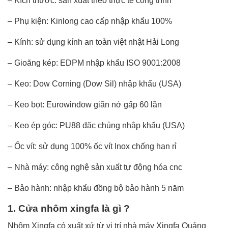
– Kích thước: sản xuất theo thực tế công trình
– Phụ kiện: Kinlong cao cấp nhập khẩu 100%
– Kính: sử dụng kính an toàn việt nhật Hải Long
– Gioăng kép: EDPM nhập khẩu ISO 9001:2008
– Keo: Dow Corning (Dow Sil) nhập khẩu (USA)
– Keo bọt: Eurowindow giãn nở gấp 60 lần
– Keo ép góc: PU88 đặc chủng nhập khẩu (USA)
– Ốc vít: sử dụng 100% ốc vít Inox chống han rỉ
– Nhà máy: công nghệ sản xuất tự động hóa cnc
– Bảo hành: nhập khẩu đồng bộ bảo hành 5 năm
1. Cửa nhôm xingfa là gì ?
Nhôm Xingfa có xuất xứ từ vị trí nhà máy Xingfa Quảng