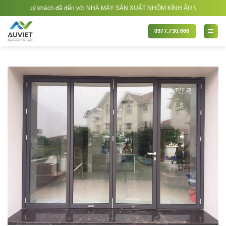
Bỏ
 quý khách đã đến với NHÀ MÁY SẢN XUẤT NHÔM KÍNH ÂU VIỆT. Nhà Sản xuất - Th
qua
nội
0977.730.666
dung