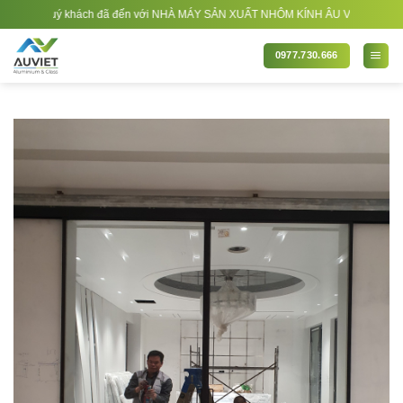
Bỏ
ý khách đã đến với NHÀ MÁY SẢN XUẤT NHÔM KÍNH ÂU VIỆT. Nhà Sản xuất - Thi c
qua
nội
0977.730.666
dung