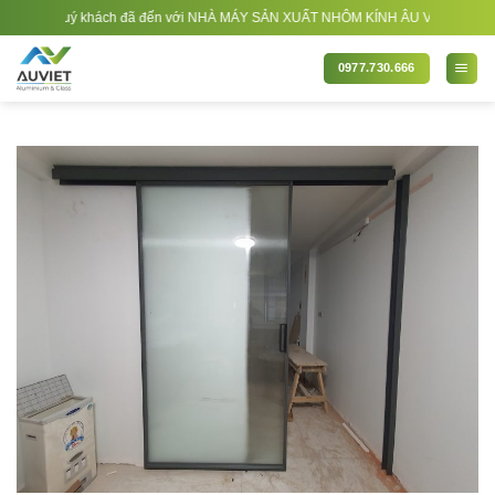
Bỏ
ng quý khách đã đến với NHÀ MÁY SẢN XUẤT NHÔM KÍNH ÂU VIỆT. Nhà Sản xuất - 
qua
nội
0977.730.666
dung