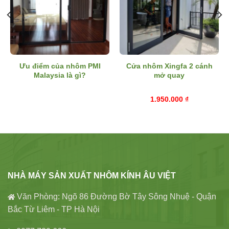
Ưu điểm của nhôm PMI
Cửa nhôm Xingfa 2 cánh
Malaysia là gì?
mở quay
1.950.000
₫
NHÀ MÁY SẢN XUẤT NHÔM KÍNH ÂU VIỆT
Văn Phòng: Ngõ 86 Đường Bờ Tây Sông Nhuệ - Quận
Bắc Từ Liêm - TP Hà Nội