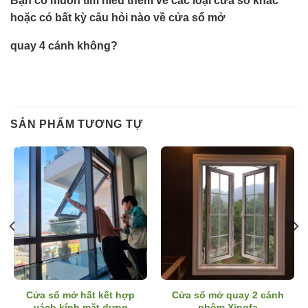
Bạn có muốn tìm hiểu thêm về các loại cửa sổ khác
hoặc có bất kỳ câu hỏi nào về cửa sổ mở
quay 4 cánh không?
SẢN PHẨM TƯƠNG TỰ
Cửa sổ mở hất kết hợp
Cửa sổ mở quay 2 cánh
vách kính mặt dựng
nhôm Xingfa