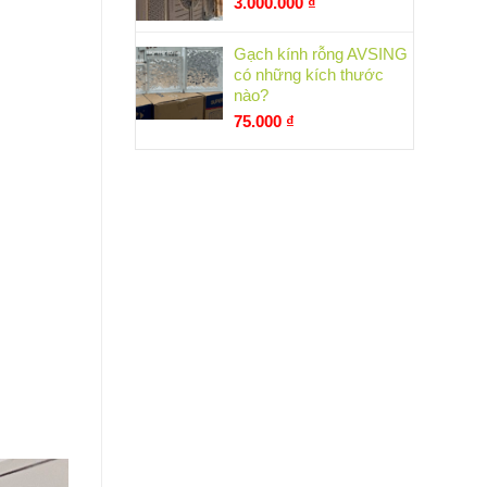
3.000.000
₫
Gạch kính rỗng AVSING
có những kích thước
nào?
75.000
₫