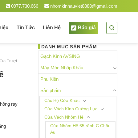
0977.730.666
nhomkinhauviet8888@gmail.com
hiệu
Tin Tức
Liên Hệ
Báo giá
DANH MỤC SẢN PHẨM
Gạch Kính AVSING
ửa Trượt
Máy Móc Nhập Khẩu
ế
Phụ Kiện
Sản phẩm
Các Hệ Cửa Khác
không ray
Cửa Vách Kính Cường Lực
Cửa Vách Nhôm Hệ
ắng
Cửa Nhôm Hệ 65 rãnh C Châu
Âu