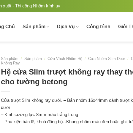
ính uy tín, chất lượng tại Việt Nam.
ng Chủ
Sản phẩm
Dịch Vụ
Công trình
Giới T
Sản phẩm
/
Sản phẩm
/
Cửa Vách Nhôm Hệ
/
Cửa Nhôm Slim Door
/
C
Không Ray
Hệ cửa Slim trượt không ray thay th
cho tường betong
Cửa trượt Slim không ray dưới. – Bản nhôm 16x44mm cánh trượt 
dưới
– Kính cường lực 8mm màu trắng trong
– Phụ kiện bản lề, khoá đồng bộ. .Khung nhôm màu đen hoặc ghi, tr