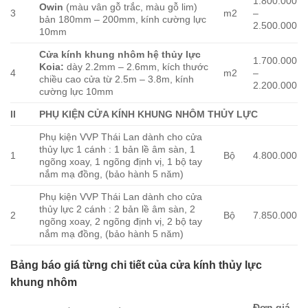
1.800.000
Owin
(màu vân gỗ trắc, màu gỗ lim)
3
m2
–
bản 180mm – 200mm, kính cường lực
2.500.000
10mm
Cửa kính khung nhôm hệ thủy lực
1.700.000
Koia:
dày 2.2mm – 2.6mm, kích thước
4
m2
–
chiều cao cửa từ 2.5m – 3.8m, kính
2.200.000
cường lực 10mm
II
PHỤ KIỆN CỬA KÍNH KHUNG NHÔM THỦY LỰC
Phụ kiện VVP Thái Lan dành cho cửa
thủy lực 1 cánh : 1 bản lề âm sàn, 1
1
Bộ
4.800.000
ngõng xoay, 1 ngõng định vị, 1 bộ tay
nắm mạ đồng, (bảo hành 5 năm)
Phụ kiện VVP Thái Lan dành cho cửa
thủy lực 2 cánh : 2 bản lề âm sàn, 2
2
Bộ
7.850.000
ngõng xoay, 2 ngõng định vị, 2 bộ tay
nắm mạ đồng, (bảo hành 5 năm)
Bảng báo giá từng chi tiết của cửa kính thủy lực
khung nhôm
Đơn giá