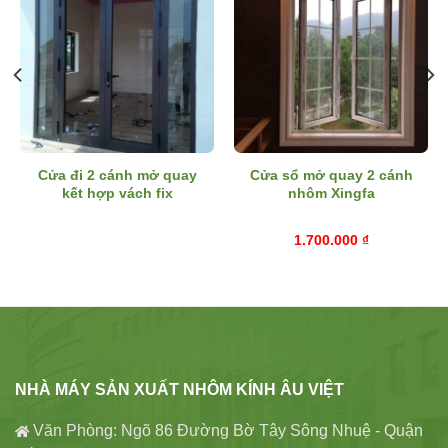
Cửa đi 2 cánh mở quay
Cửa sổ mở quay 2 cánh
kết hợp vách fix
nhôm Xingfa
1.700.000
₫
NHÀ MÁY SẢN XUẤT NHÔM KÍNH ÂU VIỆT
Văn Phòng: Ngõ 86 Đường Bờ Tây Sông Nhuệ - Quận