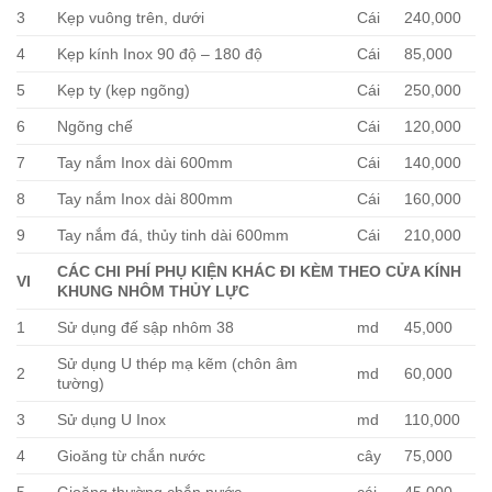
3
Kẹp vuông trên, dưới
Cái
240,000
4
Kẹp kính Inox 90 độ – 180 độ
Cái
85,000
5
Kẹp ty (kẹp ngõng)
Cái
250,000
6
Ngõng chế
Cái
120,000
7
Tay nắm Inox dài 600mm
Cái
140,000
8
Tay nắm Inox dài 800mm
Cái
160,000
9
Tay nắm đá, thủy tinh dài 600mm
Cái
210,000
CÁC CHI PHÍ PHỤ KIỆN KHÁC ĐI KÈM THEO CỬA KÍNH
VI
KHUNG NHÔM THỦY LỰC
1
Sử dụng đế sập nhôm 38
md
45,000
Sử dụng U thép mạ kẽm (chôn âm
2
md
60,000
tường)
3
Sử dụng U Inox
md
110,000
4
Gioăng từ chắn nước
cây
75,000