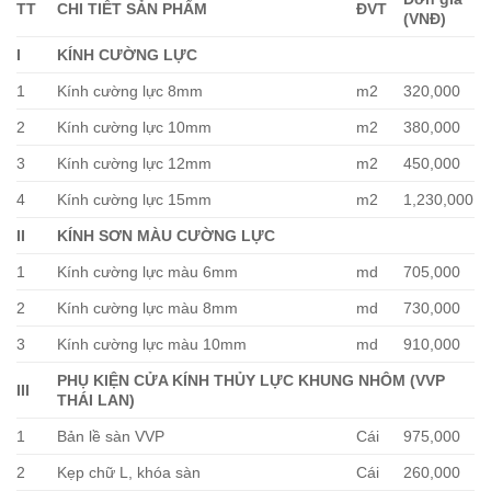
TT
CHI TIẾT SẢN PHẨM
ĐVT
(VNĐ)
I
KÍNH CƯỜNG LỰC
1
Kính cường lực 8mm
m2
320,000
2
Kính cường lực 10mm
m2
380,000
3
Kính cường lực 12mm
m2
450,000
4
Kính cường lực 15mm
m2
1,230,000
II
KÍNH SƠN MÀU CƯỜNG LỰC
1
Kính cường lực màu 6mm
md
705,000
2
Kính cường lực màu 8mm
md
730,000
3
Kính cường lực màu 10mm
md
910,000
PHỤ KIỆN CỬA KÍNH THỦY LỰC KHUNG NHÔM (VVP
III
THÁI LAN)
1
Bản lề sàn VVP
Cái
975,000
2
Kẹp chữ L, khóa sàn
Cái
260,000