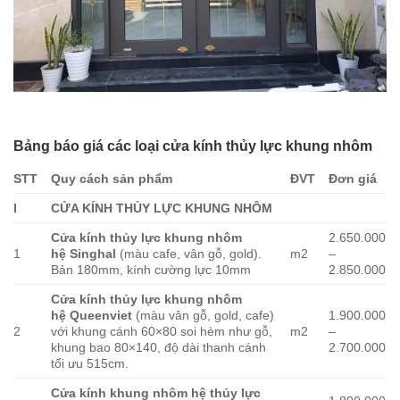
Bảng báo giá các loại cửa kính thủy lực khung nhôm
STT
Quy cách sản phẩm
ĐVT
Đơn giá
I
CỬA KÍNH THỦY LỰC KHUNG NHÔM
Cửa kính thủy lực khung nhôm
2.650.000
1
hệ
Singhal
(màu cafe, vân gỗ, gold).
m2
–
Bản 180mm, kính cường lực 10mm
2.850.000
Cửa kính thủy lực khung nhôm
hệ
Queenviet
(màu vân gỗ, gold, cafe)
1.900.000
2
với khung cánh 60×80 soi hèm như gỗ,
m2
–
khung bao 80×140, độ dài thanh cánh
2.700.000
tối ưu 515cm.
Cửa kính khung nhôm hệ thủy lực