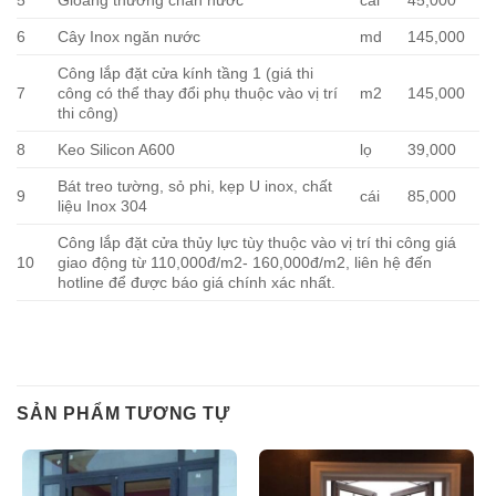
5
Gioăng thường chắn nước
cái
45,000
6
Cây Inox ngăn nước
md
145,000
Công lắp đặt cửa kính tầng 1 (giá thi
7
công có thể thay đổi phụ thuộc vào vị trí
m2
145,000
thi công)
8
Keo Silicon A600
lọ
39,000
Bát treo tường, sỏ phi, kẹp U inox, chất
9
cái
85,000
liệu Inox 304
Công lắp đặt cửa thủy lực tùy thuộc vào vị trí thi công giá
10
giao động từ 110,000đ/m2- 160,000đ/m2, liên hệ đến
hotline để được báo giá chính xác nhất.
SẢN PHẨM TƯƠNG TỰ