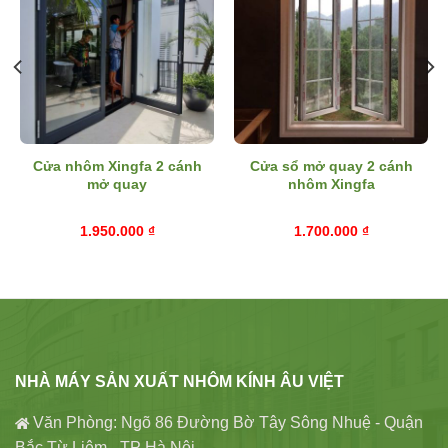
Cửa nhôm Xingfa 2 cánh
Cửa sổ mở quay 2 cánh
mở quay
nhôm Xingfa
1.950.000
₫
1.700.000
₫
NHÀ MÁY SẢN XUẤT NHÔM KÍNH ÂU VIỆT
Văn Phòng: Ngõ 86 Đường Bờ Tây Sông Nhuệ - Quận
Bắc Từ Liêm - TP Hà Nội