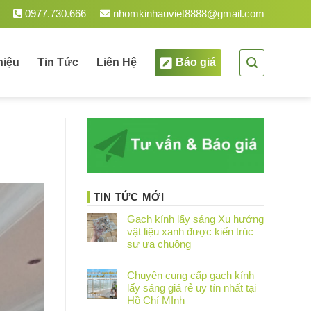
0977.730.666
nhomkinhauviet8888@gmail.com
hiệu
Tin Tức
Liên Hệ
Báo giá
TIN TỨC MỚI
Gạch kính lấy sáng Xu hướng
vật liệu xanh được kiến trúc
sư ưa chuộng
Chuyên cung cấp gạch kính
lấy sáng giá rẻ uy tín nhất tại
Hồ Chí MInh