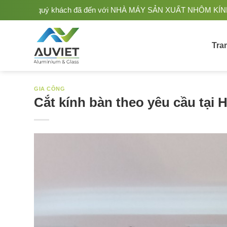
Bỏ
NHÀ MÁY SẢN XUẤT NHÔM KÍNH ÂU VIỆT. Nhà Sản xuất - Thi công N
qua
nội
dung
Tra
GIA CÔNG
Cắt kính bàn theo yêu cầu tại 