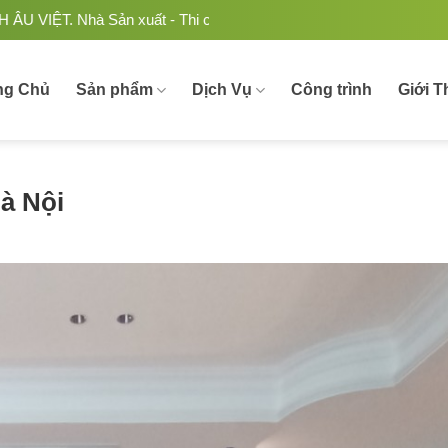
hôm kính uy tín, chất lượng tại Việt Nam.
ng Chủ
Sản phẩm
Dịch Vụ
Công trình
Giới T
Hà Nội