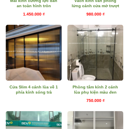
Mái kính cường lực dán
Vách kính văn phòng
an toàn hình tròn
lửng cánh cửa mở trượt
1.450.000
₫
980.000
₫
Cửa Slim 4 cánh lùa về 1
Phòng tắm kính 2 cánh
phía kính sóng trà
lùa phụ kiện màu đen
750.000
₫