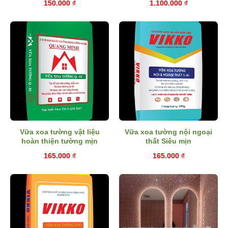
150.000
₫
1.100.000
₫
Vữa xoa tường vật liệu
Vữa xoa tường nội ngoại
hoàn thiện tường mịn
thất Siêu mịn
165.000
₫
165.000
₫