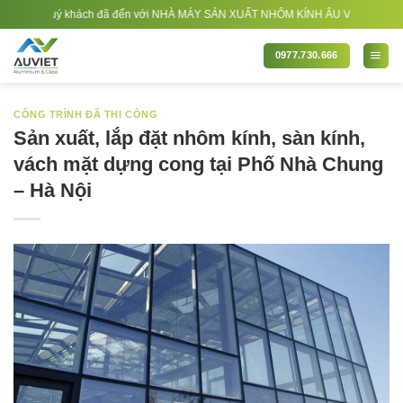
Bỏ
uý khách đã đến với NHÀ MÁY SẢN XUẤT NHÔM KÍNH ÂU VIỆT. Nhà Sản xuất - Thi 
qua
nội
0977.730.666
dung
CÔNG TRÌNH ĐÃ THI CÔNG
Sản xuất, lắp đặt nhôm kính, sàn kính,
vách mặt dựng cong tại Phố Nhà Chung
– Hà Nội