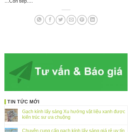
…Còn tiếp….
TIN TỨC MỚI
Gạch kính lấy sáng Xu hướng vật liệu xanh được
kiến trúc sư ưa chuộng
Chuyên cung cấp gạch kính lấy sáng giá rẻ uy tín