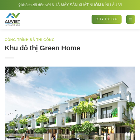
Bỏ
g quý khách đã đến với NHÀ MÁY SẢN XUẤT NHÔM KÍNH ÂU VIỆT. Nhà Sản xuất - T
qua
nội
0977.730.666
dung
CÔNG TRÌNH ĐÃ THI CÔNG
Khu đô thị Green Home