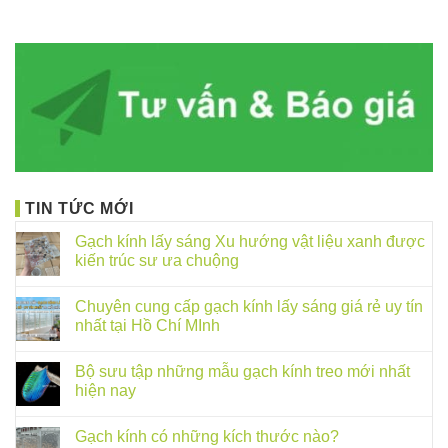
TIN TỨC MỚI
Gạch kính lấy sáng Xu hướng vật liệu xanh được
kiến trúc sư ưa chuộng
Chuyên cung cấp gạch kính lấy sáng giá rẻ uy tín
nhất tại Hồ Chí MInh
Bộ sưu tập những mẫu gạch kính treo mới nhất
hiện nay
Gạch kính có những kích thước nào?