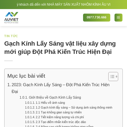
Bỏ
n với NHÀ MÁY SẢN XUẤT NHÔM KÍNH ÂU VIỆT. Nhà Sản xuất - Thi công Nhôm kính
qua
nội
0977.730.666
dung
TIN TỨC
Gạch Kính Lấy Sáng vật liệu xây dựng
mới giúp Đột Phá Kiến Trúc Hiện Đại
Mục lục bài viết
2023: Gạch Kính Lấy Sáng – Đột Phá Kiến Trúc Hiện
Đại
Giới thiệu về Gạch Kính Lấy Sáng
1.1 Hiểu về ánh sáng
1.2 Gạch kính lấy sáng – Sử dụng ánh sáng thông minh
2.1 Tạo không gian sáng tự nhiên
2.2 Tiết kiệm năng lượng và chi phí
2.3 Tạo điểm nhấn kiến trúc độc đáo
2.4 Nâng cao chất lượng không gian sống