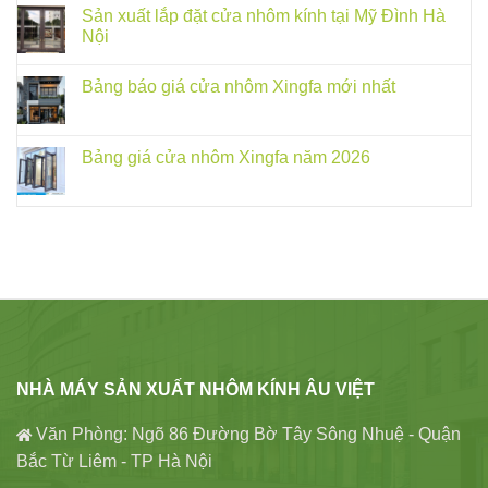
Sản xuất lắp đặt cửa nhôm kính tại Mỹ Đình Hà
Nội
Bảng báo giá cửa nhôm Xingfa mới nhất
Bảng giá cửa nhôm Xingfa năm 2026
NHÀ MÁY SẢN XUẤT NHÔM KÍNH ÂU VIỆT
Văn Phòng: Ngõ 86 Đường Bờ Tây Sông Nhuệ - Quận
Bắc Từ Liêm - TP Hà Nội