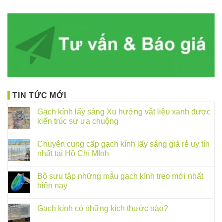
TIN TỨC MỚI
Gạch kính lấy sáng Xu hướng vật liệu xanh được
kiến trúc sư ưa chuộng
Chuyên cung cấp gạch kính lấy sáng giá rẻ uy tín
nhất tại Hồ Chí MInh
Bộ sưu tập những mẫu gạch kính treo mới nhất
hiện nay
Gạch kính có những kích thước nào?