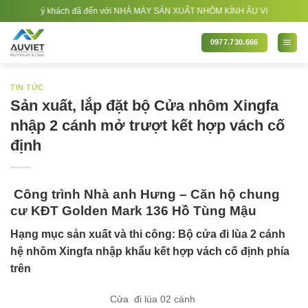
Bỏ
g quý khách đã đến với NHÀ MÁY SẢN XUẤT NHÔM KÍNH ÂU VIỆT. Nhà Sản xuất - T
qua
nội
0977.730.666
dung
TIN TỨC
Sản xuất, lắp đặt bộ Cửa nhôm Xingfa
nhập 2 cánh mở trượt kết hợp vách cố
định
Công trình Nhà anh Hưng – Căn hộ chung
cư KĐT Golden Mark 136 Hồ Tùng Mậu
Hạng mục sản xuất và thi công: Bộ cửa đi lùa 2 cánh
hệ nhôm Xingfa nhập khẩu kết hợp vách cố định phía
trên
Cửa đi lùa 02 cánh