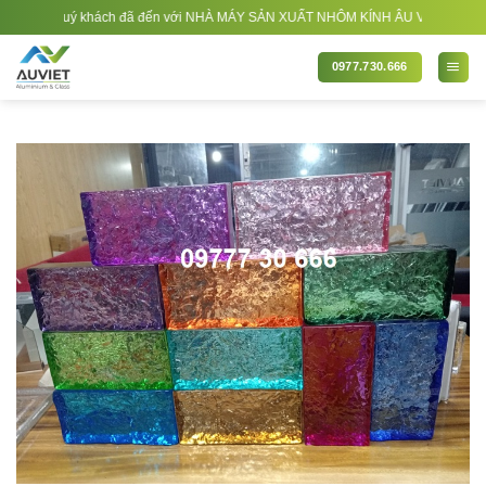
Bỏ
uý khách đã đến với NHÀ MÁY SẢN XUẤT NHÔM KÍNH ÂU VIỆT. Nhà Sản xuất - Thi 
qua
nội
0977.730.666
dung