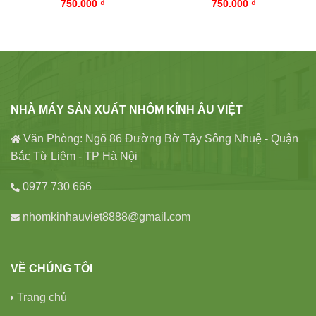
750.000
₫
750.000
₫
NHÀ MÁY SẢN XUẤT NHÔM KÍNH ÂU VIỆT
Văn Phòng: Ngõ 86 Đường Bờ Tây Sông Nhuệ - Quận
Bắc Từ Liêm - TP Hà Nội
0977 730 666
nhomkinhauviet8888@gmail.com
VỀ CHÚNG TÔI
Trang chủ