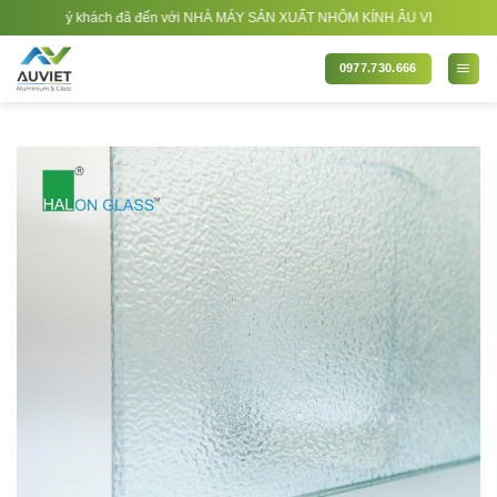
Bỏ
quý khách đã đến với NHÀ MÁY SẢN XUẤT NHÔM KÍNH ÂU VIỆT. Nhà Sản xuất - Thi
qua
nội
0977.730.666
dung