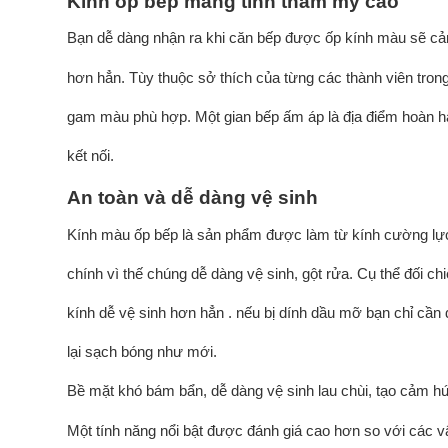
Kính ốp bếp mang tính thẩm mỹ cao
Bạn dễ dàng nhận ra khi căn bếp được ốp kính màu sẽ cả
hơn hẳn. Tùy thuộc sở thích của từng các thành viên tron
gam màu phù hợp. Một gian bếp ấm áp là địa điểm hoàn hả
kết nối.
An toàn và dễ dàng vệ sinh
Kính màu ốp bếp là sản phẩm được làm từ kính cường lực. 
chính vì thế chúng dễ dàng vệ sinh, gột rửa. Cụ thể đối ch
kính dễ vệ sinh hơn hẳn . nếu bị dính dầu mỡ bạn chỉ cần 
lại sạch bóng như mới.
Bề mặt khó bám bẩn, dễ dàng vệ sinh lau chùi, tạo cảm hứn
Một tính năng nổi bật được đánh giá cao hơn so với các vậ