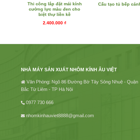
h bếp
Thi công lắp đặt mái kính
Cấu tạo tủ bếp cán
hợp
cường lực màu đen cho
biệt thự liền kề
2.400.000
₫
NHÀ MÁY SẢN XUẤT NHÔM KÍNH ÂU VIỆT
Văn Phòng: Ngõ 86 Đường Bờ Tây Sông Nhuệ - Quận
Bắc Từ Liêm - TP Hà Nội
0977 730 666
nhomkinhauviet8888@gmail.com