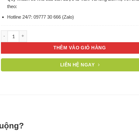
theo:
Hotline 24/7: 09777 30 666 (Zalo)
Vì sao kính ốp bếp được ưa chuộng? số lượng
THÊM VÀO GIỎ HÀNG
LIÊN HỆ NGAY
huộng?