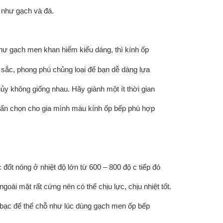
 như gạch và đá.
hư gạch men khan hiếm kiểu dáng, thì kính ốp
 sắc, phong phú chủng loại để bạn dễ dàng lựa
hủy không giống nhau. Hãy giành một ít thời gian
ấn chọn cho gia mình màu kính ốp bếp phù hợp
 đốt nóng ở nhiệt độ lớn từ 600 – 800 độ c tiếp đó
goài mặt rất cứng nên có thể chịu lực, chịu nhiệt tốt.
ền bạc để thế chỗ như lúc dùng gạch men ốp bếp