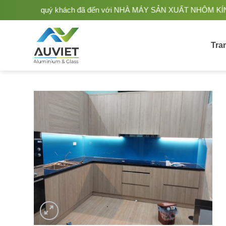
Bỏ
g quý khách đã đến với NHÀ MÁY SẢN XUẤT NHÔM KÍNH ÂU VIỆT. Nh
qua
nội
dung
Tra