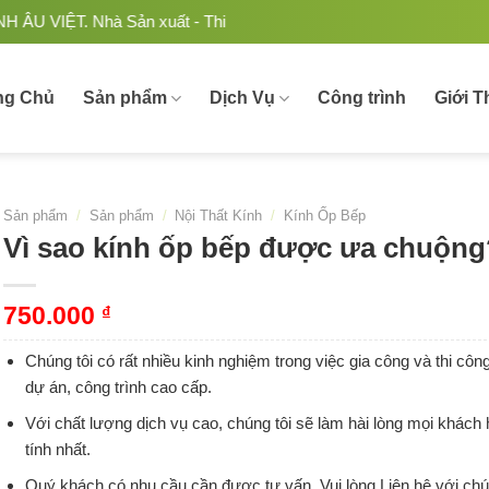
à Sản xuất - Thi công Nhôm kính uy tín, chất lượng tại Việt N
ng Chủ
Sản phẩm
Dịch Vụ
Công trình
Giới T
Sản phẩm
/
Sản phẩm
/
Nội Thất Kính
/
Kính Ốp Bếp
Vì sao kính ốp bếp được ưa chuộng
750.000
₫
Chúng tôi có rất nhiều kinh nghiệm trong việc gia công và thi cô
dự án, công trình cao cấp.
Với chất lượng dịch vụ cao, chúng tôi sẽ làm hài lòng mọi khách
tính nhất.
Quý khách có nhu cầu cần được tư vấn. Vui lòng Liên hệ với chú