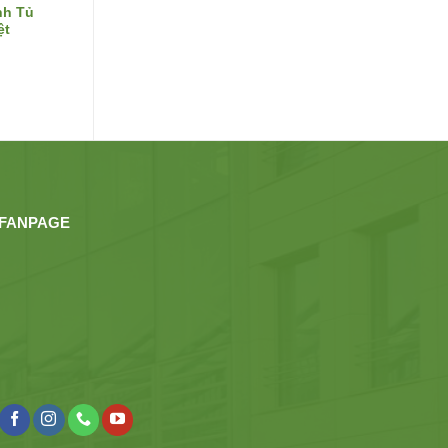
́nh Tủ
ệt
FANPAGE