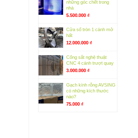
những góc chết trong
nhà
5.500.000
₫
Cửa sổ tròn 1 cánh mở
hất
12.000.000
₫
Cổng sắt nghệ thuật
CNC 4 cánh trượt quay
3.000.000
₫
Gạch kính rỗng AVSING
có những kích thước
nào?
75.000
₫