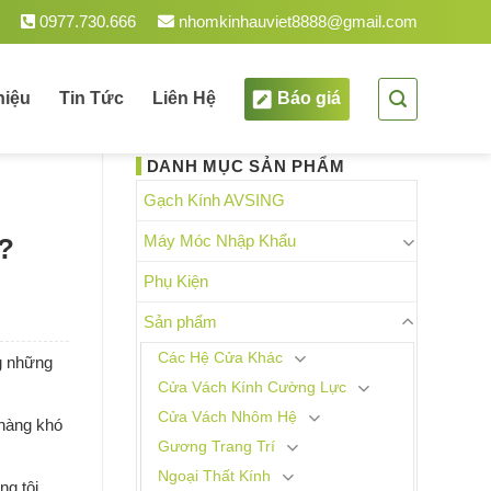
am.
0977.730.666
nhomkinhauviet8888@gmail.com
hiệu
Tin Tức
Liên Hệ
Báo giá
DANH MỤC SẢN PHẨM
Gạch Kính AVSING
Máy Móc Nhập Khẩu
?
Phụ Kiện
Sản phẩm
Các Hệ Cửa Khác
ng những
Cửa Vách Kính Cường Lực
Cửa Vách Nhôm Hệ
 hàng khó
Gương Trang Trí
Ngoại Thất Kính
ng tôi