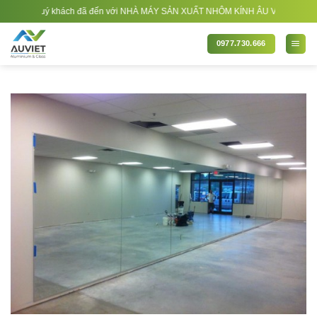
Bỏ
ng quý khách đã đến với NHÀ MÁY SẢN XUẤT NHÔM KÍNH ÂU VIỆT. Nhà Sản xuất - 
qua
nội
0977.730.666
dung