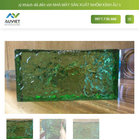
Bỏ
ng quý khách đã đến với NHÀ MÁY SẢN XUẤT NHÔM KÍNH ÂU VIỆT. Nhà Sản xuất - T
qua
nội
0977.730.666
dung