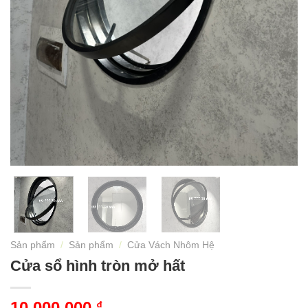
Sản phẩm
/
Sản phẩm
/
Cửa Vách Nhôm Hệ
Cửa sổ hình tròn mở hất
10.000.000
₫