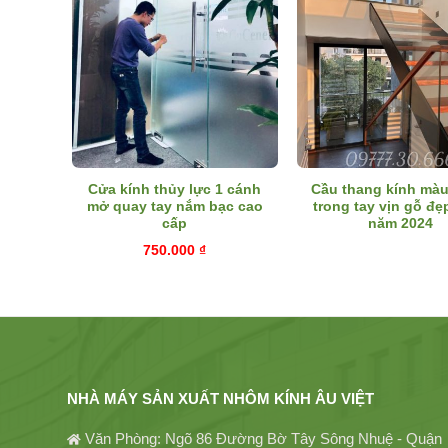
 kính
Cửa kính thủy lực 1 cánh
Cầu thang kính màu
 hợp
mở quay tay nắm bạc cao
trong tay vịn gỗ đẹ
cấp
năm 2024
750.000
₫
NHÀ MÁY SẢN XUẤT NHÔM KÍNH ÂU VIỆT
Văn Phòng: Ngõ 86 Đường Bờ Tây Sông Nhuệ - Quận