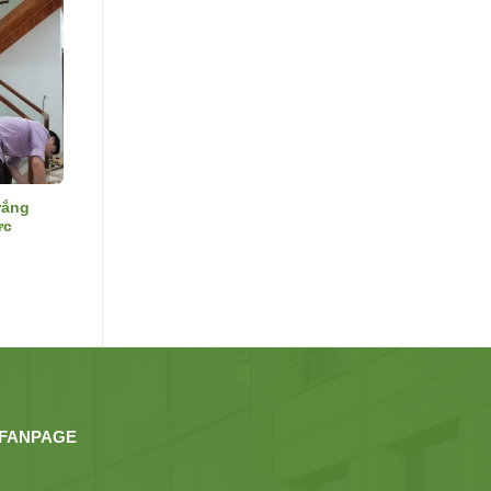
rắng
ực
FANPAGE