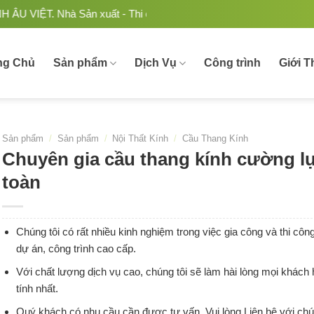
 Sản xuất - Thi công Nhôm kính uy tín, chất lượng tại Việt Na
ng Chủ
Sản phẩm
Dịch Vụ
Công trình
Giới T
Sản phẩm
/
Sản phẩm
/
Nội Thất Kính
/
Cầu Thang Kính
Chuyên gia cầu thang kính cường l
toàn
Chúng tôi có rất nhiều kinh nghiệm trong việc gia công và thi cô
dự án, công trình cao cấp.
Với chất lượng dịch vụ cao, chúng tôi sẽ làm hài lòng mọi khách
tính nhất.
Quý khách có nhu cầu cần được tư vấn. Vui lòng Liên hệ với chú