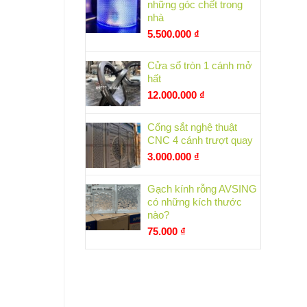
những góc chết trong
nhà
5.500.000
₫
Cửa sổ tròn 1 cánh mở
hất
12.000.000
₫
Cổng sắt nghệ thuật
CNC 4 cánh trượt quay
3.000.000
₫
Gạch kính rỗng AVSING
có những kích thước
nào?
75.000
₫