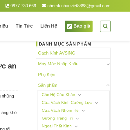
m.
0977.730.666
nhomkinhauviet8888@gmail.com
hiệu
Tin Tức
Liên Hệ
Báo giá
DANH MỤC SẢN PHẨM
Gạch Kính AVSING
Máy Móc Nhập Khẩu
ực an
Phụ Kiện
Sản phẩm
Các Hệ Cửa Khác
ng những
Cửa Vách Kính Cường Lực
Cửa Vách Nhôm Hệ
 hàng khó
Gương Trang Trí
Ngoại Thất Kính
ng tôi