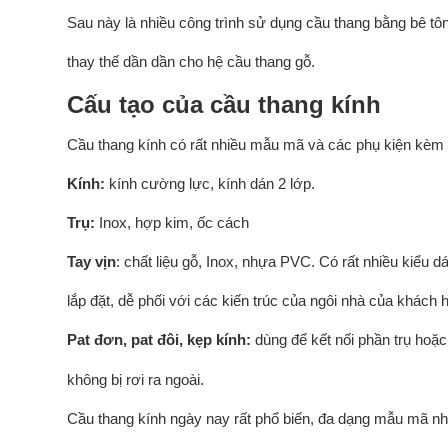
Sau này là nhiều công trình sử dụng cầu thang bằng bê t
thay thế dần dần cho hệ cầu thang gỗ.
Cấu tạo của cầu thang kính
Cầu thang kính có rất nhiều mẫu mã và các phụ kiện kèm t
Kính:
kính cường lực, kính dán 2 lớp.
Trụ:
Inox, hợp kim, ốc cách
Tay vịn
: chất liệu gỗ, Inox, nhựa PVC. Có rất nhiều kiểu 
lắp đặt, dễ phối với các kiến trúc của ngôi nhà của khách 
Pat đơn, pat đôi, kẹp kính:
dùng để kết nối phần trụ hoặc
không bị rơi ra ngoài.
Cầu thang kính ngày nay rất phổ biến, đa dạng mẫu mã nh