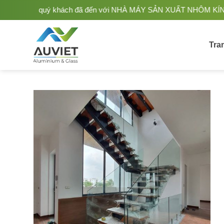
Bỏ
g quý khách đã đến với NHÀ MÁY SẢN XUẤT NHÔM KÍNH ÂU VIỆT. Nhà
qua
nội
dung
Tra